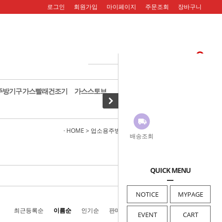
로그인
회원가입
마이페이지
주문조회
장바구니
주방기구
가스빨래건조기
가스스토브
· HOME
>
업소용주방기구
>
가스레인지
>
1구렌지
배송조회
QUICK MENU
NOTICE
MYPAGE
최근등록순
이름순
인기순
판매순
높은가격순
낮은가격순
EVENT
CART