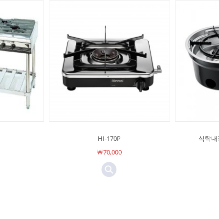
HI-170P
식탁내장
￦70,000