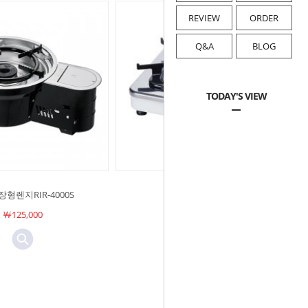
REVIEW
ORDER
Q&A
BLOG
TODAY'S VIEW
형렌지RIR-4000S
HI-150P(1구)
￦125,000
Sold Out