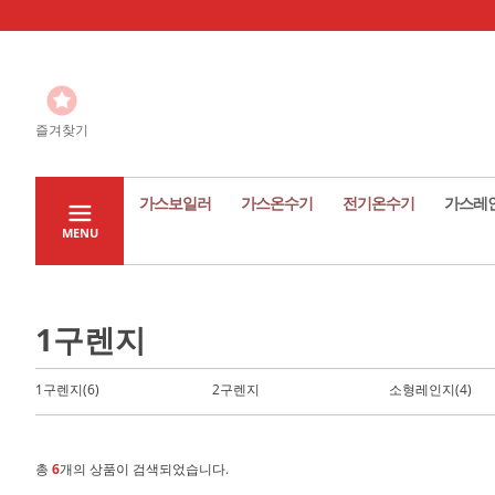
즐겨찾기
가스보일러
가스온수기
전기온수기
가스레
MENU
1구렌지
1구렌지(6)
2구렌지
소형레인지(4)
총
6
개의 상품이 검색되었습니다.