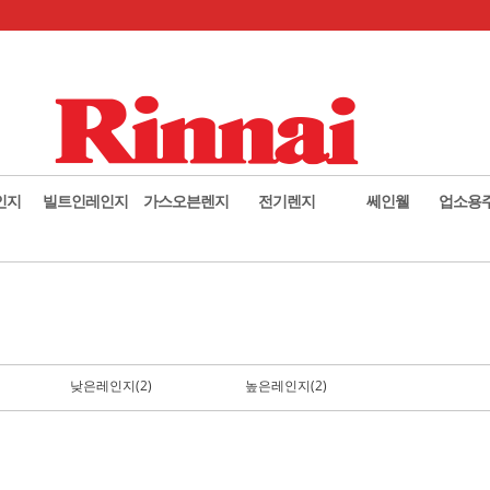
인지
빌트인레인지
가스오븐렌지
전기렌지
쎄인웰
업소용
낮은레인지(2)
높은레인지(2)