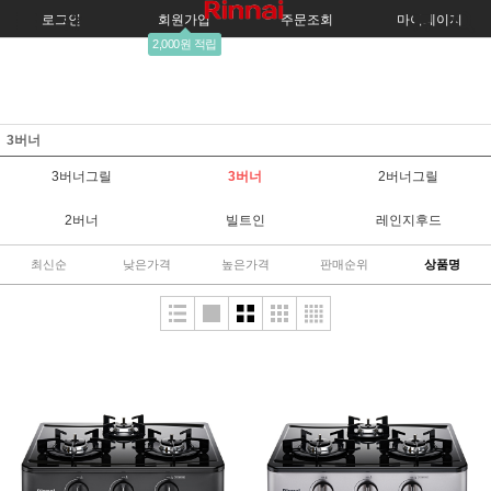
로그인
회원가입
주문조회
마이페이지
2,000원 적립
3버너
3버너그릴
3버너
2버너그릴
2버너
빌트인
레인지후드
최신순
낮은가격
높은가격
판매순위
상품명