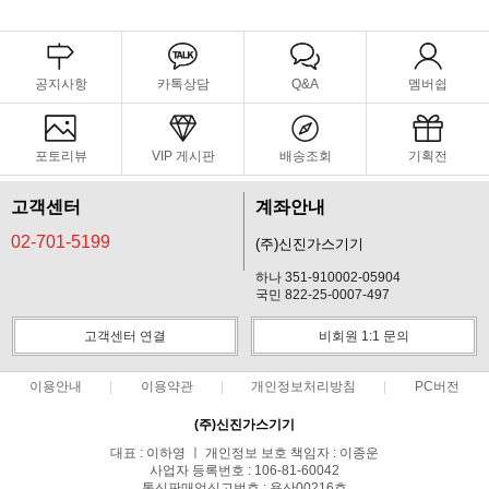
공지사항
카톡상담
Q&A
멤버쉽
포토리뷰
VIP 게시판
배송조회
기획전
고객센터
계좌안내
02-701-5199
(주)신진가스기기
하나 351-910002-05904
국민 822-25-0007-497
고객센터 연결
비회원 1:1 문의
이용안내
이용약관
개인정보처리방침
PC버전
(주)신진가스기기
대표 : 이하영 ㅣ 개인정보 보호 책임자 : 이종운
사업자 등록번호 : 106-81-60042
통신판매업신고번호 : 용산00216호